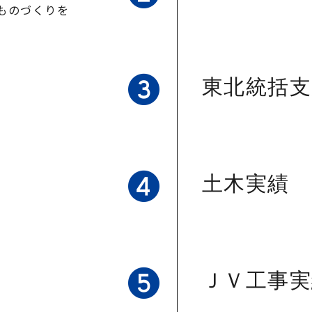
ものづくりを
東北統括
土木実績
ＪＶ工事実